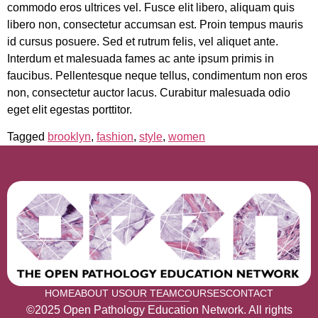
commodo eros ultrices vel. Fusce elit libero, aliquam quis
libero non, consectetur accumsan est. Proin tempus mauris
id cursus posuere. Sed et rutrum felis, vel aliquet ante.
Interdum et malesuada fames ac ante ipsum primis in
faucibus. Pellentesque neque tellus, condimentum non eros
non, consectetur auctor lacus. Curabitur malesuada odio
eget elit egestas porttitor.
Tagged
brooklyn
,
fashion
,
style
,
women
HOME
ABOUT US
OUR TEAM
COURSES
CONTACT
©2025 Open Pathology Education Network. All rights