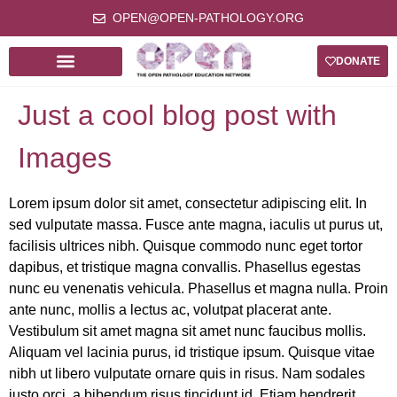
OPEN@OPEN-PATHOLOGY.ORG
DONATE
Just a cool blog post with
Images
Lorem ipsum dolor sit amet, consectetur adipiscing elit. In
sed vulputate massa. Fusce ante magna, iaculis ut purus ut,
facilisis ultrices nibh. Quisque commodo nunc eget tortor
dapibus, et tristique magna convallis. Phasellus egestas
nunc eu venenatis vehicula. Phasellus et magna nulla. Proin
ante nunc, mollis a lectus ac, volutpat placerat ante.
Vestibulum sit amet magna sit amet nunc faucibus mollis.
Aliquam vel lacinia purus, id tristique ipsum. Quisque vitae
nibh ut libero vulputate ornare quis in risus. Nam sodales
justo orci, a bibendum risus tincidunt id. Etiam hendrerit,